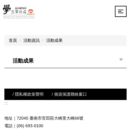
跳
到
主
要
內
容
首頁
活動資訊
活動成果
區
活動成果
/ 隱私權政策聲明
/ 個資保護聯絡窗口
:::
地址｜72045 臺南市官田區大崎里大崎66號
電話｜(06) 693-0100