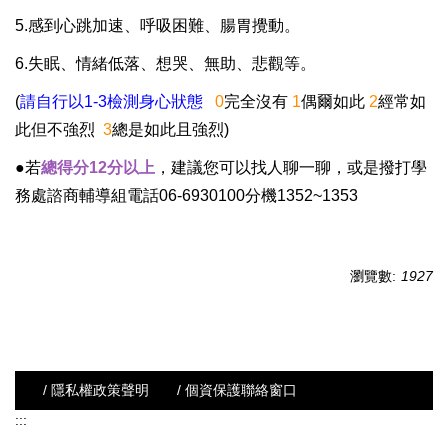
5.感到心跳加速、呼吸困難、腸胃攪動。
6.失眠、情緒低落、想哭、無助、悲觀等。
(
請自行以1-3檢測身心狀態
0
完全沒有
1
偶爾如此
2
經常如
此但不強烈
3
總是如此且強烈)
●若
總得分12分以上
，建議您可以找人聊一聊，或是撥打學
務處諮商輔導組電話06-6930100分機1352~1353
瀏覽數:
1927
/ 隱私權政策聲明
/ 個資保護聯絡窗口
:::