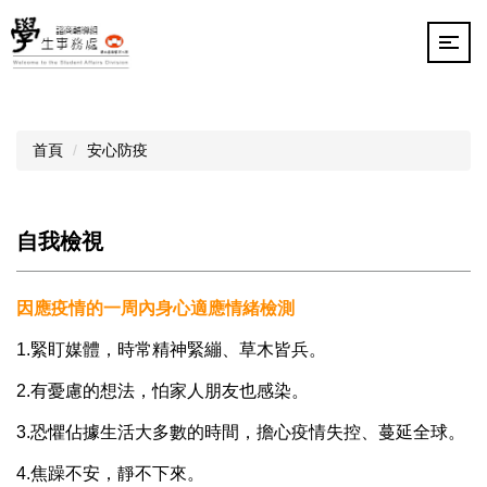
跳
到
主
要
內
容
首頁
安心防疫
區
自我檢視
因應疫情的一周內身心適應情緒檢測
1.緊盯媒體，時常精神緊繃、草木皆兵。
2.有憂慮的想法，怕家人朋友也感染。
3.恐懼佔據生活大多數的時間，擔心疫情失控、蔓延全球。
4.焦躁不安，靜不下來。